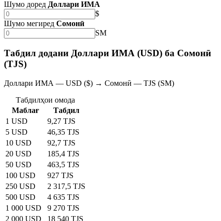
Шумо доред
Доллари ИМА
$
Шумо мегиред
Сомонӣ
SM
Табдил додани Доллари ИМА (USD) ба Сомонӣ
(TJS)
Доллари ИМА — USD ($) → Сомонӣ — TJS (SM)
Табдилҳои омода
Маблағ
Табдил
1 USD
9,27 TJS
5 USD
46,35 TJS
10 USD
92,7 TJS
20 USD
185,4 TJS
50 USD
463,5 TJS
100 USD
927 TJS
250 USD
2 317,5 TJS
500 USD
4 635 TJS
1 000 USD
9 270 TJS
2 000 USD
18 540 TJS