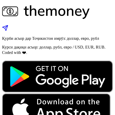
Қурби асъор дар Тоҷикистон имрӯз: доллар, евро, рубл
Курси дақиқи асъор: доллар, рубл, евро / USD, EUR, RUB.
Coded with ❤️.