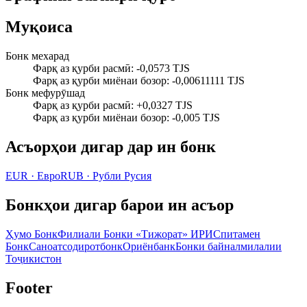
Муқоиса
Бонк мехарад
Фарқ аз қурби расмӣ
:
-0,0573 TJS
Фарқ аз қурби миёнаи бозор
:
-0,00611111 TJS
Бонк мефурӯшад
Фарқ аз қурби расмӣ
:
+0,0327 TJS
Фарқ аз қурби миёнаи бозор
:
-0,005 TJS
Асъорҳои дигар дар ин бонк
EUR
·
Евро
RUB
·
Рубли Русия
Бонкҳои дигар барои ин асъор
Ҳумо Бонк
Филиали Бонки «Тижорат» ИРИ
Спитамен
Бонк
Саноатсодиротбонк
Ориёнбанк
Бонки байналмилалии
Тоҷикистон
Footer