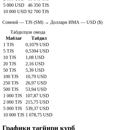
5 000 USD
46 350 TJS
10 000 USD
92 700 TJS
Сомонӣ — TJS (SM) → Доллари ИМА — USD ($)
Табдилҳои омода
Маблағ
Табдил
1 TJS
0,1079 USD
5 TJS
0,5394 USD
10 TJS
1,08 USD
20 TJS
2,16 USD
50 TJS
5,39 USD
100 TJS
10,79 USD
250 TJS
26,97 USD
500 TJS
53,94 USD
1 000 TJS
107,87 USD
2 000 TJS
215,75 USD
5 000 TJS
539,37 USD
10 000 TJS
1 078,75 USD
Графики тағйири қурб