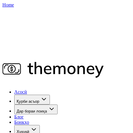
Home
Асосӣ
Қурби асъор
Дар бораи лоиҳа
Блог
Бонкҳо
Ҳуқуқӣ