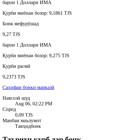
барои
1
Доллари ИМА
Қурби миёнаи бозор
:
9,1861 TJS
Бонк мефурӯшад
9,27 TJS
барои
1
Доллари ИМА
Қурби миёнаи бозор
:
9,275 TJS
Қурби расмӣ
9,2373 TJS
Саҳифаи бонки марказӣ
Навсозӣ шуд
Aug 06, 02:22 PM
Спред
0,09 TJS
Манбаи маълумот
Тавҳидбонк
Таърихи қурб дар бонк