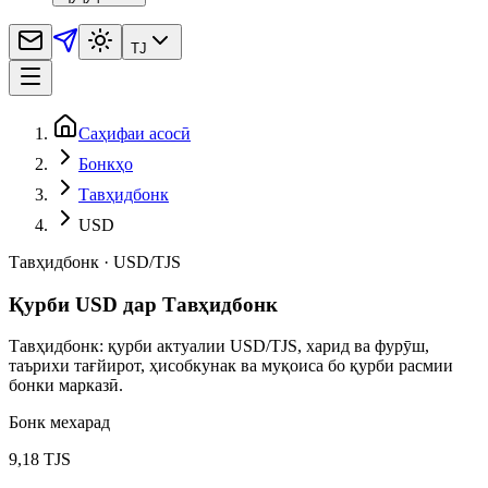
TJ
Саҳифаи асосӣ
Бонкҳо
Тавҳидбонк
USD
Тавҳидбонк
·
USD
/
TJS
Қурби USD дар Тавҳидбонк
Тавҳидбонк: қурби актуалии USD/TJS, харид ва фурӯш,
таърихи тағйирот, ҳисобкунак ва муқоиса бо қурби расмии
бонки марказӣ.
Бонк мехарад
9,18 TJS