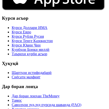
Курси асъор
Курси Доллари ИМА
Курси Евро
Курси Рубли Русия
Курси Тенге Қазоқистон
Курси Юани Чин
Қурбҳои Бонки миллӣ
Таърихи қурби асъор
Ҳуқуқӣ
Шартҳои истифодабарӣ
Сиёсати махфият
Дар бораи лоиҳа
Дар бораи лоиҳаи TheMoney
Тамос
Саволҳои зуд-зуд пурсида шаванда (FAQ)