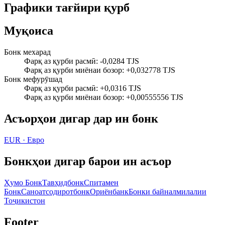
Графики тағйири қурб
Муқоиса
Бонк мехарад
Фарқ аз қурби расмӣ
:
-0,0284 TJS
Фарқ аз қурби миёнаи бозор
:
+0,032778 TJS
Бонк мефурӯшад
Фарқ аз қурби расмӣ
:
+0,0316 TJS
Фарқ аз қурби миёнаи бозор
:
+0,00555556 TJS
Асъорҳои дигар дар ин бонк
EUR
·
Евро
Бонкҳои дигар барои ин асъор
Ҳумо Бонк
Тавҳидбонк
Спитамен
Бонк
Саноатсодиротбонк
Ориёнбанк
Бонки байналмилалии
Тоҷикистон
Footer