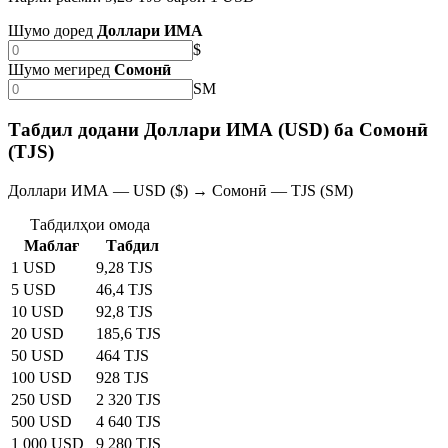
Шумо доред
Доллари ИМА
$
Шумо мегиред
Сомонӣ
SM
Табдил додани Доллари ИМА (USD) ба Сомонӣ
(TJS)
Доллари ИМА — USD ($) → Сомонӣ — TJS (SM)
Табдилҳои омода
Маблағ
Табдил
1 USD
9,28 TJS
5 USD
46,4 TJS
10 USD
92,8 TJS
20 USD
185,6 TJS
50 USD
464 TJS
100 USD
928 TJS
250 USD
2 320 TJS
500 USD
4 640 TJS
1 000 USD
9 280 TJS