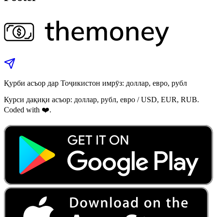
Қурби асъор дар Тоҷикистон имрӯз: доллар, евро, рубл
Курси дақиқи асъор: доллар, рубл, евро / USD, EUR, RUB.
Coded with ❤️.