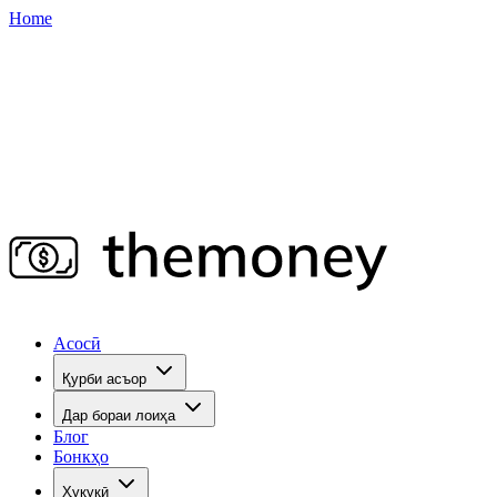
Home
Асосӣ
Қурби асъор
Дар бораи лоиҳа
Блог
Бонкҳо
Ҳуқуқӣ