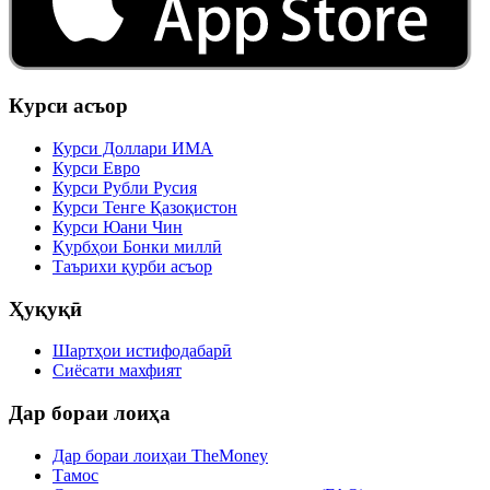
Курси асъор
Курси Доллари ИМА
Курси Евро
Курси Рубли Русия
Курси Тенге Қазоқистон
Курси Юани Чин
Қурбҳои Бонки миллӣ
Таърихи қурби асъор
Ҳуқуқӣ
Шартҳои истифодабарӣ
Сиёсати махфият
Дар бораи лоиҳа
Дар бораи лоиҳаи TheMoney
Тамос