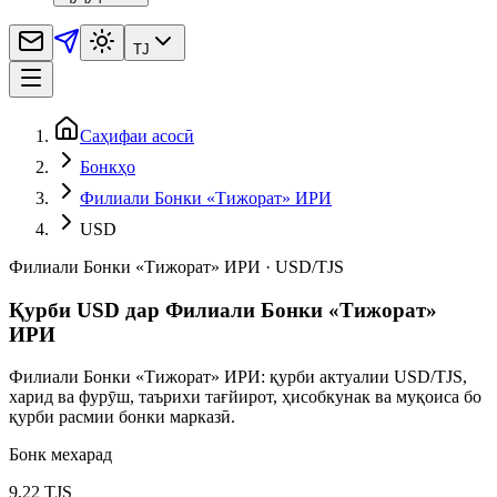
TJ
Саҳифаи асосӣ
Бонкҳо
Филиали Бонки «Тижорат» ИРИ
USD
Филиали Бонки «Тижорат» ИРИ
·
USD
/
TJS
Қурби USD дар Филиали Бонки «Тижорат»
ИРИ
Филиали Бонки «Тижорат» ИРИ: қурби актуалии USD/TJS,
харид ва фурӯш, таърихи тағйирот, ҳисобкунак ва муқоиса бо
қурби расмии бонки марказӣ.
Бонк мехарад
9,22 TJS