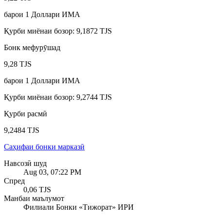
барои
1
Доллари ИМА
Қурби миёнаи бозор
:
9,1872 TJS
Бонк мефурӯшад
9,28 TJS
барои
1
Доллари ИМА
Қурби миёнаи бозор
:
9,2744 TJS
Қурби расмӣ
9,2484 TJS
Саҳифаи бонки марказӣ
Навсозӣ шуд
Aug 03, 07:22 PM
Спред
0,06 TJS
Манбаи маълумот
Филиали Бонки «Тижорат» ИРИ