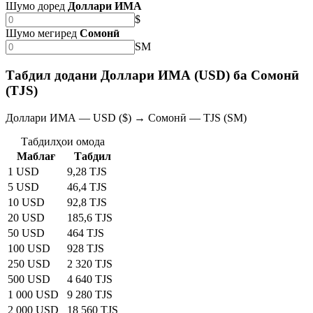
Шумо доред
Доллари ИМА
$
Шумо мегиред
Сомонӣ
SM
Табдил додани Доллари ИМА (USD) ба Сомонӣ
(TJS)
Доллари ИМА — USD ($) → Сомонӣ — TJS (SM)
Табдилҳои омода
Маблағ
Табдил
1 USD
9,28 TJS
5 USD
46,4 TJS
10 USD
92,8 TJS
20 USD
185,6 TJS
50 USD
464 TJS
100 USD
928 TJS
250 USD
2 320 TJS
500 USD
4 640 TJS
1 000 USD
9 280 TJS
2 000 USD
18 560 TJS