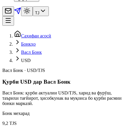
TJ
Саҳифаи асосӣ
Бонкҳо
Васл Бонк
USD
Васл Бонк
·
USD
/
TJS
Қурби USD дар Васл Бонк
Васл Бонк: қурби актуалии USD/TJS, харид ва фурӯш,
таърихи тағйирот, ҳисобкунак ва муқоиса бо қурби расмии
бонки марказӣ.
Бонк мехарад
9,2 TJS