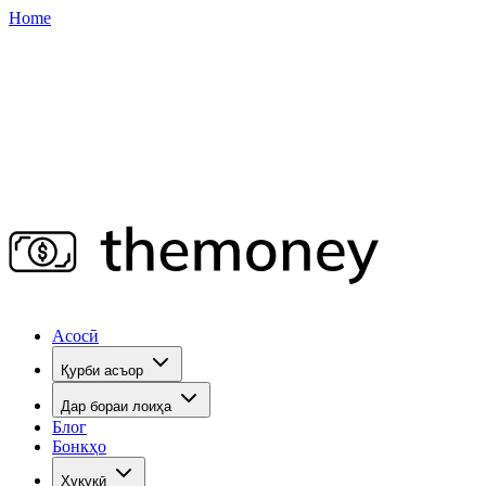
Home
Асосӣ
Қурби асъор
Дар бораи лоиҳа
Блог
Бонкҳо
Ҳуқуқӣ