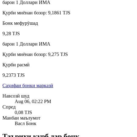
барои
1
Доллари ИМА
Қурби миёнаи бозор
:
9,1861 TJS
Бонк мефурӯшад
9,28 TJS
барои
1
Доллари ИМА
Қурби миёнаи бозор
:
9,275 TJS
Қурби расмӣ
9,2373 TJS
Саҳифаи бонки марказӣ
Навсозӣ шуд
Aug 06, 02:22 PM
Спред
0,08 TJS
Манбаи маълумот
Васл Бонк
Таърихи қурб дар бонк