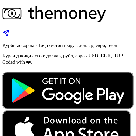
Қурби асъор дар Тоҷикистон имрӯз: доллар, евро, рубл
Курси дақиқи асъор: доллар, рубл, евро / USD, EUR, RUB.
Coded with ❤️.