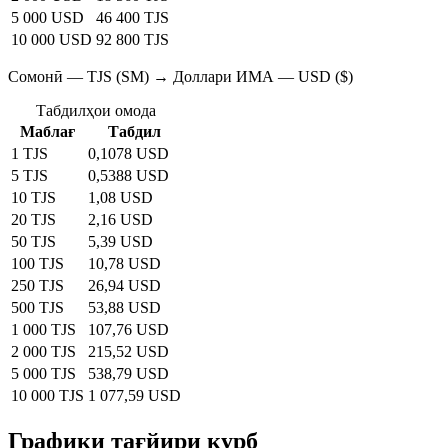
5 000 USD
46 400 TJS
10 000 USD
92 800 TJS
Сомонӣ — TJS (SM) → Доллари ИМА — USD ($)
Табдилҳои омода
Маблағ
Табдил
1 TJS
0,1078 USD
5 TJS
0,5388 USD
10 TJS
1,08 USD
20 TJS
2,16 USD
50 TJS
5,39 USD
100 TJS
10,78 USD
250 TJS
26,94 USD
500 TJS
53,88 USD
1 000 TJS
107,76 USD
2 000 TJS
215,52 USD
5 000 TJS
538,79 USD
10 000 TJS
1 077,59 USD
Графики тағйири қурб