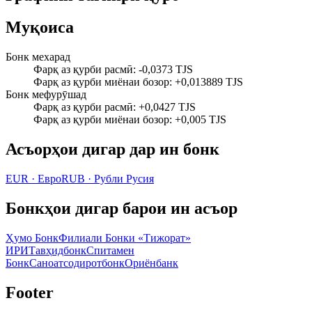
Муқоиса
Бонк мехарад
Фарқ аз қурби расмӣ
:
-0,0373 TJS
Фарқ аз қурби миёнаи бозор
:
+0,013889 TJS
Бонк мефурӯшад
Фарқ аз қурби расмӣ
:
+0,0427 TJS
Фарқ аз қурби миёнаи бозор
:
+0,005 TJS
Асъорҳои дигар дар ин бонк
EUR
·
Евро
RUB
·
Рубли Русия
Бонкҳои дигар барои ин асъор
Ҳумо Бонк
Филиали Бонки «Тижорат»
ИРИ
Тавҳидбонк
Спитамен
Бонк
Саноатсодиротбонк
Ориёнбанк
Footer