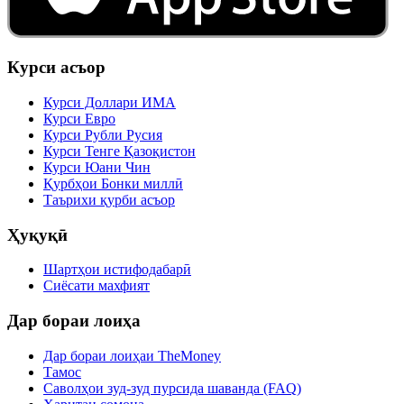
Курси асъор
Курси Доллари ИМА
Курси Евро
Курси Рубли Русия
Курси Тенге Қазоқистон
Курси Юани Чин
Қурбҳои Бонки миллӣ
Таърихи қурби асъор
Ҳуқуқӣ
Шартҳои истифодабарӣ
Сиёсати махфият
Дар бораи лоиҳа
Дар бораи лоиҳаи TheMoney
Тамос
Саволҳои зуд-зуд пурсида шаванда (FAQ)