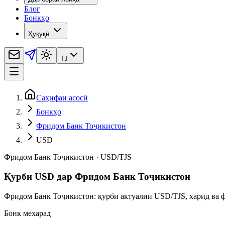
Блог
Бонкҳо
Ҳуқуқӣ
TJ
Саҳифаи асосӣ
Бонкҳо
Фридом Банк Тоҷикистон
USD
Фридом Банк Тоҷикистон
·
USD
/
TJS
Қурби USD дар Фридом Банк Тоҷикистон
Фридом Банк Тоҷикистон: қурби актуалии USD/TJS, харид ва ф
Бонк мехарад