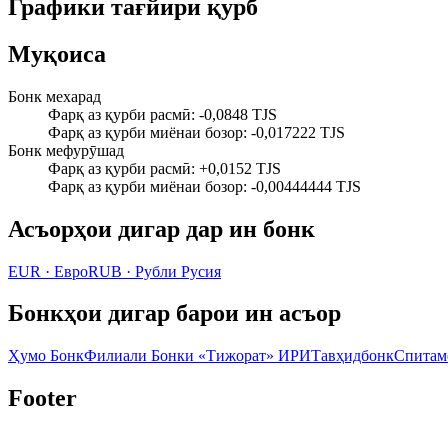
Графики тағйири қурб
Муқоиса
Бонк мехарад
Фарқ аз қурби расмӣ
:
-0,0848 TJS
Фарқ аз қурби миёнаи бозор
:
-0,017222 TJS
Бонк мефурӯшад
Фарқ аз қурби расмӣ
:
+0,0152 TJS
Фарқ аз қурби миёнаи бозор
:
-0,00444444 TJS
Асъорҳои дигар дар ин бонк
EUR
·
Евро
RUB
·
Рубли Русия
Бонкҳои дигар барои ин асъор
Ҳумо Бонк
Филиали Бонки «Тижорат» ИРИ
Тавҳидбонк
Спитам
Footer