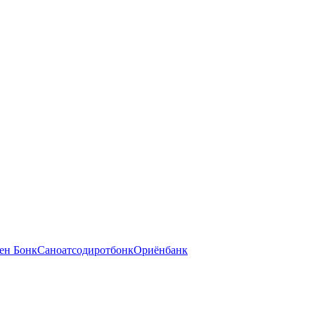
ен Бонк
Саноатсодиротбонк
Ориёнбанк