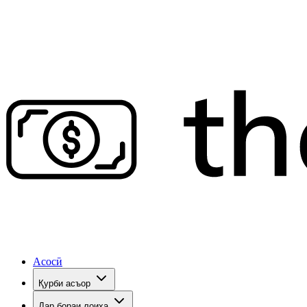
Асосӣ
Қурби асъор
Дар бораи лоиҳа