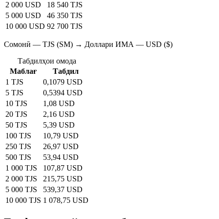
2 000 USD
18 540 TJS
5 000 USD
46 350 TJS
10 000 USD
92 700 TJS
Сомонӣ — TJS (SM) → Доллари ИМА — USD ($)
Табдилҳои омода
Маблағ
Табдил
1 TJS
0,1079 USD
5 TJS
0,5394 USD
10 TJS
1,08 USD
20 TJS
2,16 USD
50 TJS
5,39 USD
100 TJS
10,79 USD
250 TJS
26,97 USD
500 TJS
53,94 USD
1 000 TJS
107,87 USD
2 000 TJS
215,75 USD
5 000 TJS
539,37 USD
10 000 TJS
1 078,75 USD