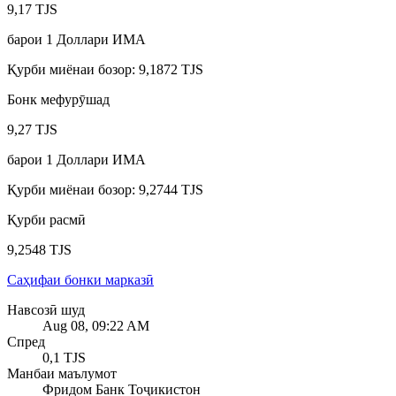
9,17 TJS
барои
1
Доллари ИМА
Қурби миёнаи бозор
:
9,1872 TJS
Бонк мефурӯшад
9,27 TJS
барои
1
Доллари ИМА
Қурби миёнаи бозор
:
9,2744 TJS
Қурби расмӣ
9,2548 TJS
Саҳифаи бонки марказӣ
Навсозӣ шуд
Aug 08, 09:22 AM
Спред
0,1 TJS
Манбаи маълумот
Фридом Банк Тоҷикистон