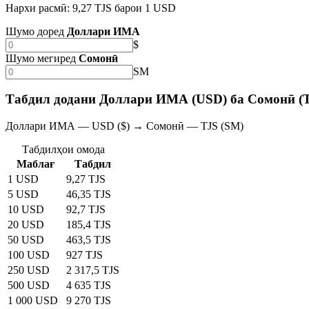
Нархи расмӣ: 9,27 TJS барои 1 USD
Шумо доред
Доллари ИМА
$
Шумо мегиред
Сомонӣ
SM
Табдил додани Доллари ИМА (USD) ба Сомонӣ (
Доллари ИМА — USD ($) → Сомонӣ — TJS (SM)
Табдилҳои омода
Маблағ
Табдил
1 USD
9,27 TJS
5 USD
46,35 TJS
10 USD
92,7 TJS
20 USD
185,4 TJS
50 USD
463,5 TJS
100 USD
927 TJS
250 USD
2 317,5 TJS
500 USD
4 635 TJS
1 000 USD
9 270 TJS