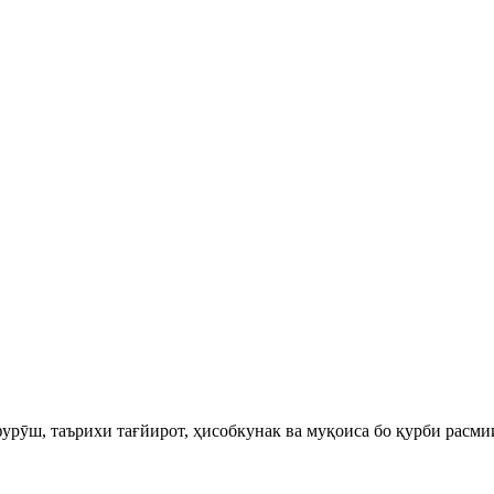
урӯш, таърихи тағйирот, ҳисобкунак ва муқоиса бо қурби расми