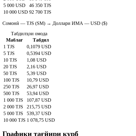
5 000 USD
46 350 TJS
10 000 USD
92 700 TJS
Сомонӣ — TJS (SM) → Доллари ИМА — USD ($)
Табдилҳои омода
Маблағ
Табдил
1 TJS
0,1079 USD
5 TJS
0,5394 USD
10 TJS
1,08 USD
20 TJS
2,16 USD
50 TJS
5,39 USD
100 TJS
10,79 USD
250 TJS
26,97 USD
500 TJS
53,94 USD
1 000 TJS
107,87 USD
2 000 TJS
215,75 USD
5 000 TJS
539,37 USD
10 000 TJS
1 078,75 USD
Графики тағйири қурб