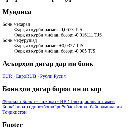
Муқоиса
Бонк мехарад
Фарқ аз қурби расмӣ
:
-0,0673 TJS
Фарқ аз қурби миёнаи бозор
:
-0,016111 TJS
Бонк мефурӯшад
Фарқ аз қурби расмӣ
:
+0,0327 TJS
Фарқ аз қурби миёнаи бозор
:
-0,005 TJS
Асъорҳои дигар дар ин бонк
EUR
·
Евро
RUB
·
Рубли Русия
Бонкҳои дигар барои ин асъор
Филиали Бонки «Тижорат» ИРИ
Тавҳидбонк
Спитамен
Бонк
Саноатсодиротбонк
Ориёнбанк
Бонки байналмилалии
Тоҷикистон
Footer