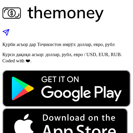
Қурби асъор дар Тоҷикистон имрӯз: доллар, евро, рубл
Курси дақиқи асъор: доллар, рубл, евро / USD, EUR, RUB.
Coded with ❤️.