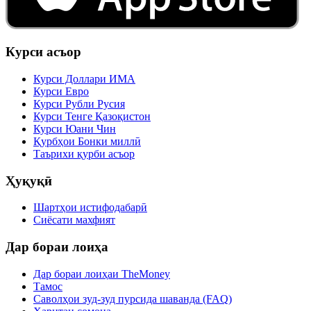
Курси асъор
Курси Доллари ИМА
Курси Евро
Курси Рубли Русия
Курси Тенге Қазоқистон
Курси Юани Чин
Қурбҳои Бонки миллӣ
Таърихи қурби асъор
Ҳуқуқӣ
Шартҳои истифодабарӣ
Сиёсати махфият
Дар бораи лоиҳа
Дар бораи лоиҳаи TheMoney
Тамос
Саволҳои зуд-зуд пурсида шаванда (FAQ)