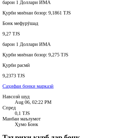
барои
1
Доллари ИМА
Қурби миёнаи бозор
:
9,1861 TJS
Бонк мефурӯшад
9,27 TJS
барои
1
Доллари ИМА
Қурби миёнаи бозор
:
9,275 TJS
Қурби расмӣ
9,2373 TJS
Саҳифаи бонки марказӣ
Навсозӣ шуд
Aug 06, 02:22 PM
Спред
0,1 TJS
Манбаи маълумот
Ҳумо Бонк
Таърихи қурб дар бонк