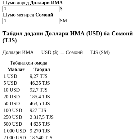
Шумо доред
Доллари ИМА
$
Шумо мегиред
Сомонӣ
SM
Табдил додани Доллари ИМА (USD) ба Сомонӣ
(TJS)
Доллари ИМА — USD ($) → Сомонӣ — TJS (SM)
Табдилҳои омода
Маблағ
Табдил
1 USD
9,27 TJS
5 USD
46,35 TJS
10 USD
92,7 TJS
20 USD
185,4 TJS
50 USD
463,5 TJS
100 USD
927 TJS
250 USD
2 317,5 TJS
500 USD
4 635 TJS
1 000 USD
9 270 TJS
2 000 USD
18 540 TJS