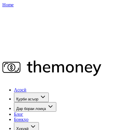
Home
Асосӣ
Қурби асъор
Дар бораи лоиҳа
Блог
Бонкҳо
Ҳуқуқӣ