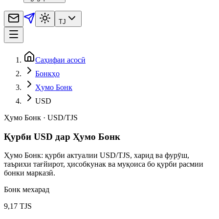
TJ
Саҳифаи асосӣ
Бонкҳо
Ҳумо Бонк
USD
Ҳумо Бонк
·
USD
/
TJS
Қурби USD дар Ҳумо Бонк
Ҳумо Бонк: қурби актуалии USD/TJS, харид ва фурӯш,
таърихи тағйирот, ҳисобкунак ва муқоиса бо қурби расмии
бонки марказӣ.
Бонк мехарад
9,17 TJS